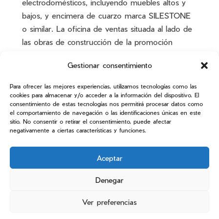
electrodomésticos, incluyendo muebles altos y
bajos, y encimera de cuarzo marca SILESTONE
o similar. La oficina de ventas situada al lado de
las obras de construcción de la promoción
cuenta con una exposición de materiales, donde
Gestionar consentimiento
nuestro personal estará encantado de recibirles
bajo CITA PREVIA llamando al 976 23 11 26.
Para ofrecer las mejores experiencias, utilizamos tecnologías como las
cookies para almacenar y/o acceder a la información del dispositivo. El
Además,
cada vivienda incluye en su precio su
consentimiento de estas tecnologías nos permitirá procesar datos como
el comportamiento de navegación o las identificaciones únicas en este
correspondiente plaza de garaje y trastero
, y el
sitio. No consentir o retirar el consentimiento, puede afectar
edificio contará además con
punto de carga de
negativamente a ciertas características y funciones.
vehículos eléctricos.
Aceptar
GRUPO INMOGUSCOA es una promotora
aragonesa de reconocida experiencia y solvencia,
Denegar
que a lo largo de sus más de 50 años ha
Ver preferencias
construido con éxito más de 1.000 viviendas y
actualmente cuenta con promociones activas en