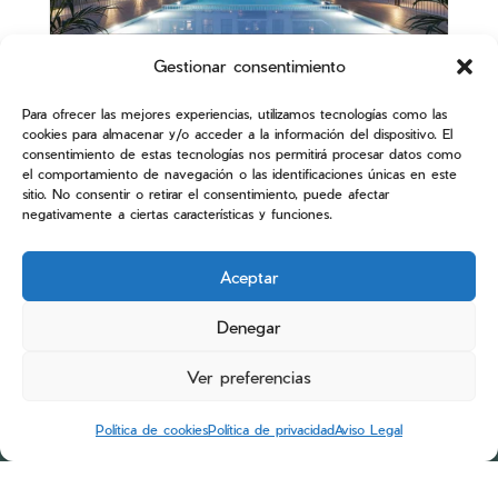
LOS ALISIOS II
Gestionar consentimiento
Para ofrecer las mejores experiencias, utilizamos tecnologías como las
78 viviendas
cookies para almacenar y/o acceder a la información del dispositivo. El
consentimiento de estas tecnologías nos permitirá procesar datos como
el comportamiento de navegación o las identificaciones únicas en este
sitio. No consentir o retirar el consentimiento, puede afectar
Tamaraceite (Las Palmas de Gran Canaria)
negativamente a ciertas características y funciones.
Aceptar
Denegar
Ver preferencias
Política de cookies
Política de privacidad
Aviso Legal