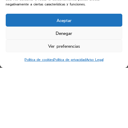
negativamente a ciertas características y funciones.
+34 976 231 126
informacion@inmoguscoa.com
Aceptar
MENÚ
Denegar
Ver preferencias
Inicio
Quiénes somos
Política de cookies
Política de privacidad
Aviso Legal
Venta de viviendas
Contacto
Política de cookies
BASES LEGALES SORTEOS