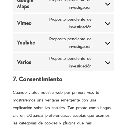
Google
google-
Maps
service
Consent
investigación
analytics
divi-
to
Propósito pendiente de
Vimeo
(elegant-
service
Consent
investigación
themes)
google-
to
maps
Propósito pendiente de
YouTube
service
Consent
investigación
vimeo
to
Propósito pendiente de
Varios
service
Consent
investigación
youtube
to
7. Consentimiento
service
varios
Cuando visites nuestra web por primera vez, te
mostraremos una ventana emergente con una
explicación sobre las cookies. Tan pronto como hagas
clic en «Guardar preferencias», aceptas que usemos
las categorías de cookies y plugins que has