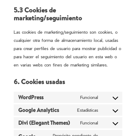
5.3 Cookies de
marketing/seguimiento
Las cookies de marketing/seguimiento son cookies, o
cualquier otra forma de almacenamiento local, usadas
para crear perfiles de usuario para mostrar publicidad o
para hacer el seguimiento del usuario en esta web o
en varias webs con fines de marketing similares.
6. Cookies usadas
WordPress
Funcional
Consent
Google Analytics
to
Estadísticas
Consent
service
Divi (Elegant Themes)
to
Funcional
wordpress
Consent
service
to
Propósito pendiente de