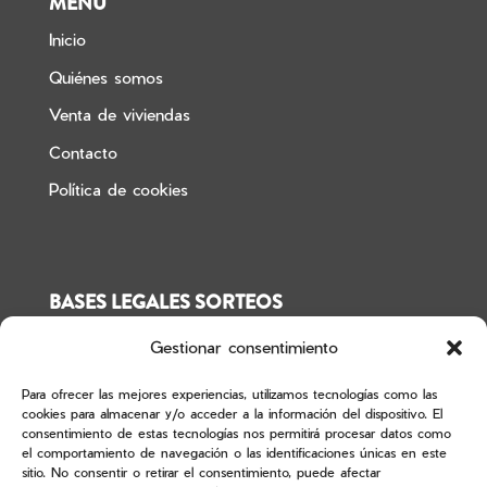
MENÚ
Inicio
Quiénes somos
Venta de viviendas
Contacto
Política de cookies
BASES LEGALES SORTEOS
Sorteo Edificio Los Alisios
Gestionar consentimiento
Para ofrecer las mejores experiencias, utilizamos tecnologías como las
cookies para almacenar y/o acceder a la información del dispositivo. El
consentimiento de estas tecnologías nos permitirá procesar datos como
Financiado por la Unión Europea-Next Generation EU
el comportamiento de navegación o las identificaciones únicas en este
sitio. No consentir o retirar el consentimiento, puede afectar